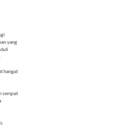
gi
pan yang
duli
.
ut hangat
um sempat
a
b.