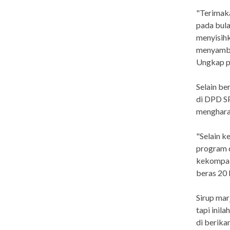
"Terimaka
pada bul
menyisihk
menyambu
Ungkap pe
Selain be
di DPD SP
mengharap
"Selain k
program 
kekompaka
beras 20 
Sirup mar
tapi inil
di berika