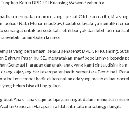
n," ungkap Ketua DPD SPI Kuansing Wawan Syahputra.
adhan merupakan momen yang spesial. Oleh karena itu, kita yan
ni beliau (Nabi Muhammad Saw) sudah selayaknya memiliki sema
tu semangat untuk bersedekah, lebih banyak dan lebih bermanfaat
 melebihi bulan-bulan lainnya.
empat yang bersamaan, selaku penasehat DPD SPI Kuansing, Suta
n Bahrum Pasaribu, SE., mengatakan, maaf sebelumnya kepada p
han Generasi Harapan dan anak-anak yang kami cintai, disini kami
orang saja yang berkesempatan hadir, sementara Pembina I, Pena
ta belum sempat hadir di karenakan ada yang masih di luar daera
 yang belum bisa di tinggalkan.
g buat Anak - anak rajin belajar, semangat dalam menuntut ilmu 
 Asuhan Generasi Harapan" raihlah cita-cita mu setinggi langit.