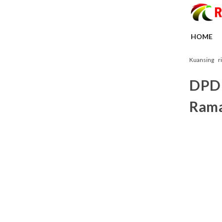
HOME
Kuansing
r
DPD 
Rama