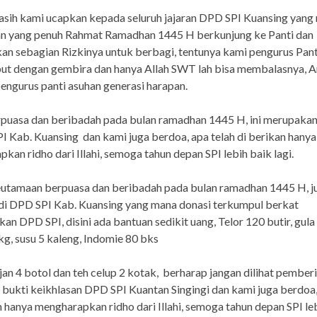
sih kami ucapkan kepada seluruh jajaran DPD SPI Kuansing yang
an yang penuh Rahmat Ramadhan 1445 H berkunjung ke Panti dan
an sebagian Rizkinya untuk berbagi, tentunya kami pengurus Pant
t dengan gembira dan hanya Allah SWT lah bisa membalasnya, Am
ngurus panti asuhan generasi harapan.
rpuasa dan beribadah pada bulan ramadhan 1445 H, ini merupaka
I Kab. Kuansing dan kami juga berdoa, apa telah di berikan hanya
kan ridho dari Illahi, semoga tahun depan SPI lebih baik lagi.
eutamaan berpuasa dan beribadah pada bulan ramadhan 1445 H, j
di DPD SPI Kab. Kuansing yang mana donasi terkumpul berkat
n DPD SPI, disini ada bantuan sedikit uang, Telor 120 butir, gula 
kg, susu 5 kaleng, Indomie 80 bks
jan 4 botol dan teh celup 2 kotak, berharap jangan dilihat pember
ah bukti keikhlasan DPD SPI Kuantan Singingi dan kami juga berdoa,
n hanya mengharapkan ridho dari Illahi, semoga tahun depan SPI le