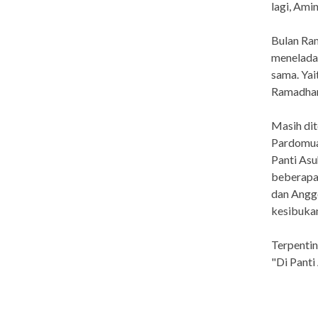
lagi, Ami
Bulan Ram
menelada
sama. Yai
Ramadhan,
Masih dit
Pardomua
Panti Asu
beberapa 
dan Anggo
kesibukan
Terpentin
"Di Panti