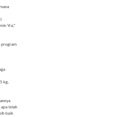
 mana
i
in Yra,"
n program
uga
5 kg,
iannya
 apa telah
bih baik