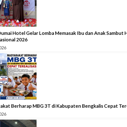
Dumai Hotel Gelar Lomba Memasak Ibu dan Anak Sambut H
asional 2026
026
akat Berharap MBG 3T di Kabupaten Bengkalis Cepat Tere
026