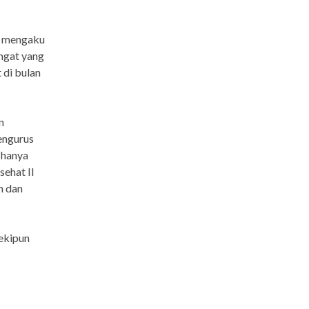
g mengaku
ngat yang
 di bulan
n
engurus
 hanya
sehat II
h dan
mekipun