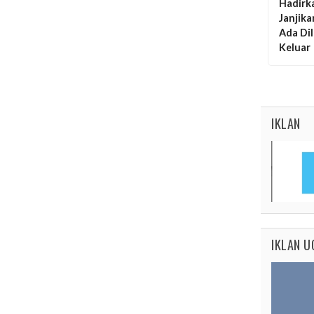
Hadirk
Janjik
Ada Di
Keluar
IKLAN
IKLAN U