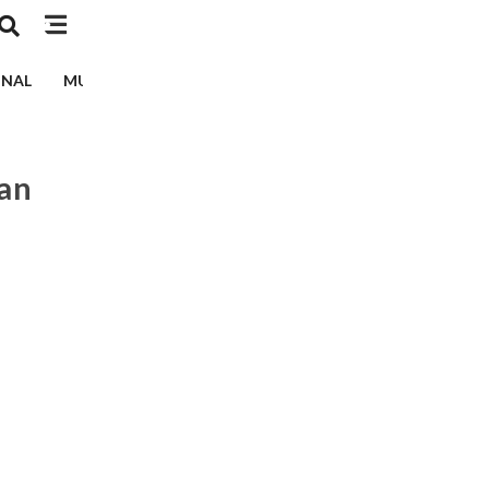
INAL
MUSIK
TEKNOLOGI
EDUKASI
KESEHATAN
an