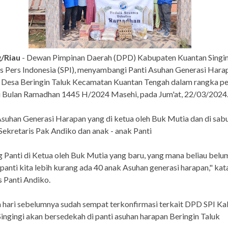
/Riau
- Dewan Pimpinan Daerah (DPD) Kabupaten Kuantan Singin
as Pers Indonesia (SPI), menyambangi Panti Asuhan Generasi Hara
 Desa Beringin Taluk Kecamatan Kuantan Tengah dalam rangka pe
i Bulan Ramadhan 1445 H/2024 Masehi, pada Jum'at, 22/03/2024
Asuhan Generasi Harapan yang di ketua oleh Buk Mutia dan di sab
ekretaris Pak Andiko dan anak - anak Panti
 Panti di Ketua oleh Buk Mutia yang baru, yang mana beliau bel
 panti kita lebih kurang ada 40 anak Asuhan generasi harapan," kat
s Panti Andiko.
hari sebelumnya sudah sempat terkonfirmasi terkait DPD SPI Ka
ingingi akan bersedekah di panti asuhan harapan Beringin Taluk