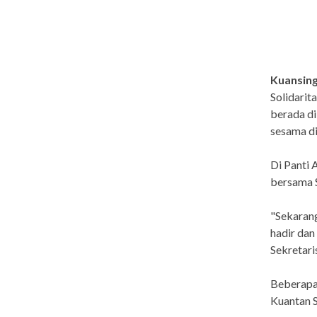
Kuansing
Solidarit
berada di
sesama d
Di Panti 
bersama S
"Sekarang
hadir dan
Sekretari
Beberapa 
Kuantan S