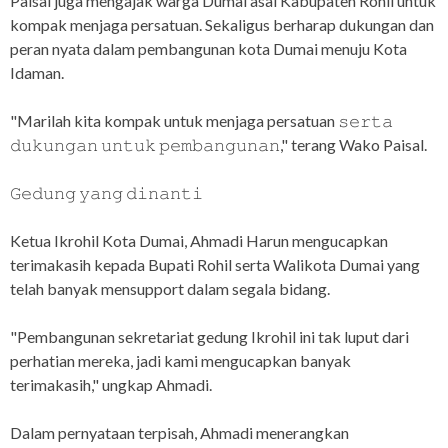
Paisal juga mengajak warga Dumai asal Kabupaten Rohil untuk
kompak menjaga persatuan. Sekaligus berharap dukungan dan
peran nyata dalam pembangunan kota Dumai menuju Kota
Idaman.
"Marilah kita kompak untuk menjaga persatuan 𝚜𝚎𝚛𝚝𝚊
𝚍𝚞𝚔𝚞𝚗𝚐𝚊𝚗 𝚞𝚗𝚝𝚞𝚔 𝚙𝚎𝚖𝚋𝚊𝚗𝚐𝚞𝚗𝚊𝚗," terang Wako Paisal.
𝙶𝚎𝚍𝚞𝚗𝚐 𝚢𝚊𝚗𝚐 𝚍𝚒𝚗𝚊𝚗𝚝𝚒
Ketua Ikrohil Kota Dumai, Ahmadi Harun mengucapkan
terimakasih kepada Bupati Rohil serta Walikota Dumai yang
telah banyak mensupport dalam segala bidang.
"Pembangunan sekretariat gedung Ikrohil ini tak luput dari
perhatian mereka, jadi kami mengucapkan banyak
terimakasih," ungkap Ahmadi.
Dalam pernyataan terpisah, Ahmadi menerangkan