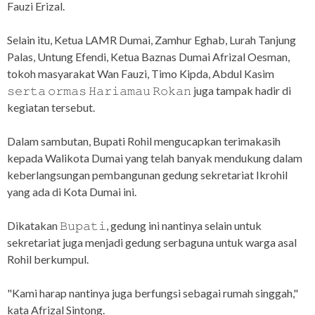
Fauzi Erizal.
Selain itu, Ketua LAMR Dumai, Zamhur Eghab, Lurah Tanjung
Palas, Untung Efendi, Ketua Baznas Dumai Afrizal Oesman,
tokoh masyarakat Wan Fauzi, Timo Kipda, Abdul Kasim
𝚜𝚎𝚛𝚝𝚊 𝚘𝚛𝚖𝚊𝚜 𝙷𝚊𝚛𝚒𝚊𝚖𝚊𝚞 𝚁𝚘𝚔𝚊𝚗 juga tampak hadir di
kegiatan tersebut.
Dalam sambutan, Bupati Rohil mengucapkan terimakasih
kepada Walikota Dumai yang telah banyak mendukung dalam
keberlangsungan pembangunan gedung sekretariat Ikrohil
yang ada di Kota Dumai ini.
Dikatakan 𝙱𝚞𝚙𝚊𝚝𝚒, gedung ini nantinya selain untuk
sekretariat juga menjadi gedung serbaguna untuk warga asal
Rohil berkumpul.
"Kami harap nantinya juga berfungsi sebagai rumah singgah,"
kata Afrizal Sintong.