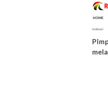
HOME
motivasi
Pimp
mela