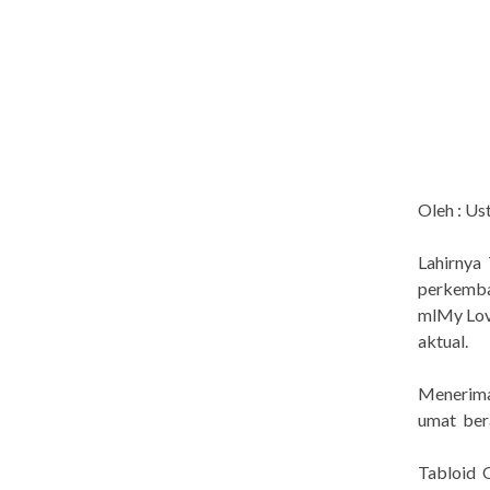
Oleh : Us
Lahirnya
perkemba
mlMy Love
aktual.
Menerima
umat ber
Tabloid 