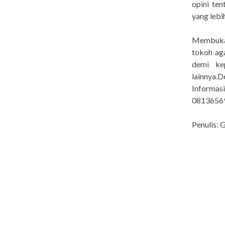
opini te
yang lebih
Membuka 
tokoh ag
demi ke
lainnya.
Informa
0813656
Penulis: 