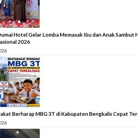
Dumai Hotel Gelar Lomba Memasak Ibu dan Anak Sambut H
asional 2026
026
akat Berharap MBG 3T di Kabupaten Bengkalis Cepat Tere
026