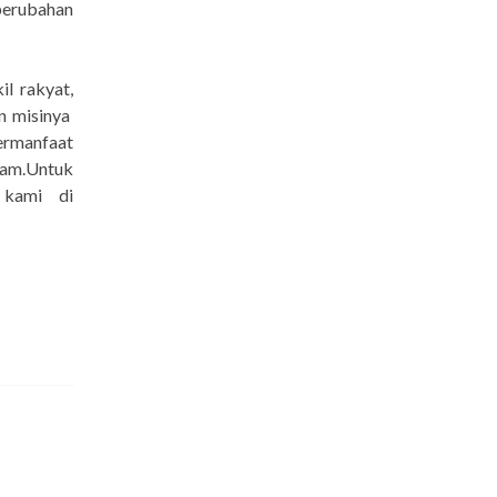
perubahan
l rakyat,
n misinya
rmanfaat
lam.Untuk
 kami di