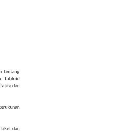
n tentang
a Tabloid
 fakta dan
kerukunan
tikel dan